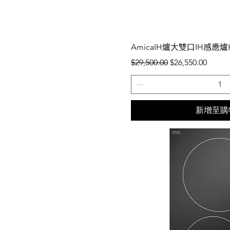
快速瀏
AmicaIH爐大雙口IH感應爐HI
一般價格
促銷價格
$29,500.00
$26,550.00
新增至購