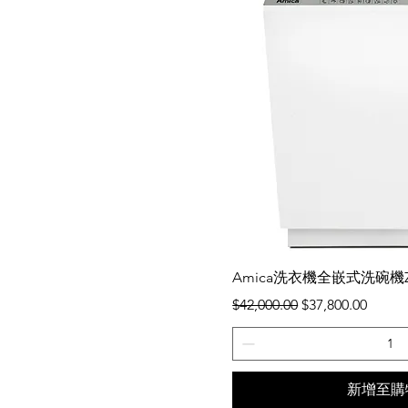
快速瀏
Amica洗衣機全嵌式洗碗機ZIV
一般價格
促銷價格
$42,000.00
$37,800.00
新增至購