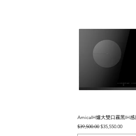
快速瀏
AmicaIH爐大雙口霧黑IH感應
一般價格
促銷價格
$39,500.00
$35,550.00