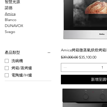
智慧光源
諾德
Amica
Blanco
DUNAVOX
Svago
快速瀏
Amica烤箱微蒸氣烘焙烤箱XTN
產品類型
一般價格
促銷價格
$39,000.00
$35,100.00
洗碗機
烤箱/蒸烤爐
電陶爐/IH爐
新增至購