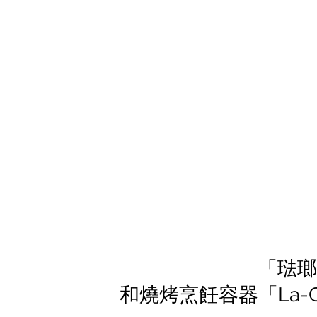
「琺瑯
和燒烤烹飪容器「La-