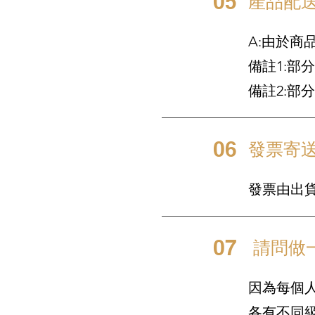
05
產品配
A:由於
備註1:部
備註2:
06
發票寄
發票由出貨
07
請問做
因為每個
各有不同