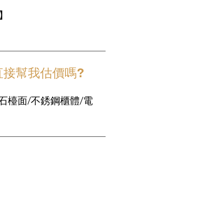
】
接幫我估價嗎?
造石檯面/不銹鋼櫃體/電