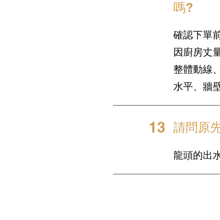
嗎?
確認下單
因廚房丈
整體動線
水平、牆
13
請問原
龍頭的出