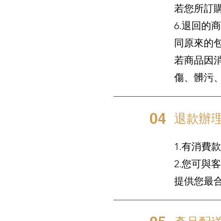
若您所訂
6.退回
同原來的
若商品因
傷、髒污
04
退款辦
1.有消費
2.您可
提供您最