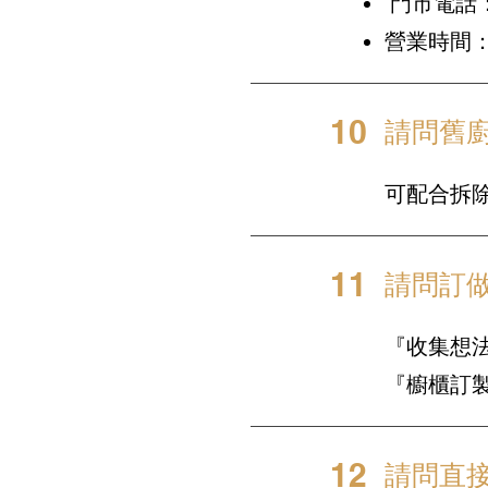
門市電話：(0
營業時間：週一
10
請問舊
可配合拆
11
請問訂
『收集想
『櫥櫃訂
12
請問直