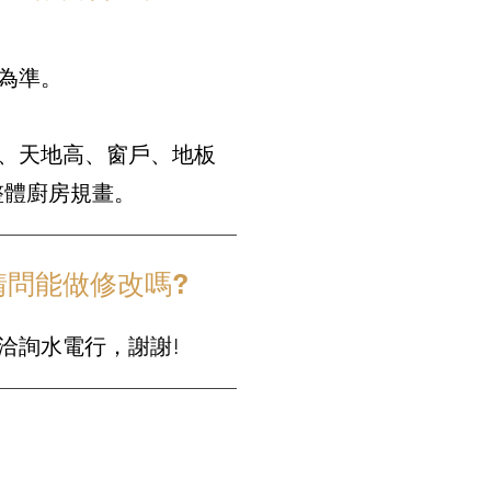
為準。
、天地高、窗戶、地板
整體廚房規畫。
問能做修改嗎?
洽詢水電行，謝謝!