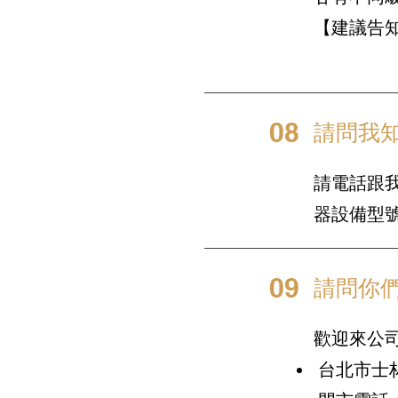
【建議告
08
請問我
請電話跟我
器設備型號
09
請問你
歡迎來公
台北市士林