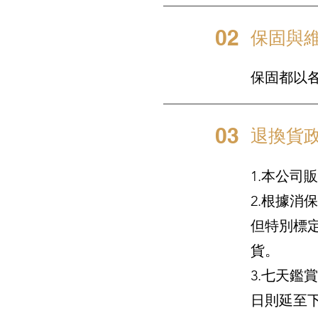
02
保固與
保固都以
03
退換貨
1.本公司
2.根據
但特別標
貨。
3.七天
日則延至