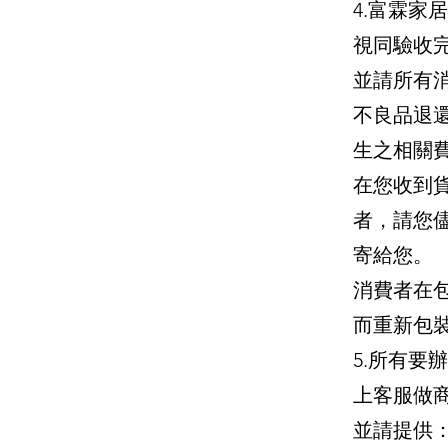
4.富霖
視同驗收
並請所有
不良品退
生之相關
在您收到
者，請您
寄給您。
消費者在
而重新包
5.所有要
上客服做
並請提供：