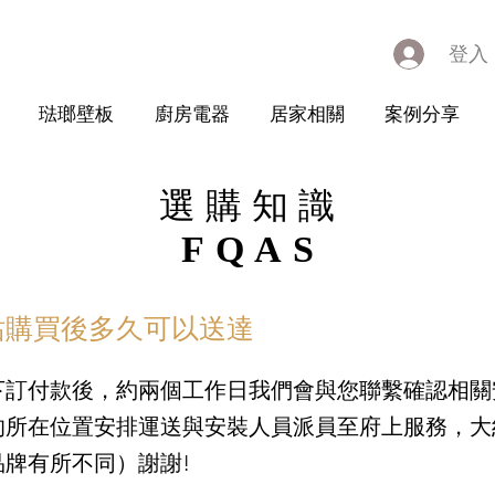
登入
琺瑯壁板
廚房電器
居家相關
案例分享
選購知識
選購知識
FQAS
FQAS
站購買後多久可以送達
下訂付款後，約兩個工作日我們會與您聯繫確認相關
的所在位置安排運送與安裝人員派員至府上服務，大
品牌有所不同）謝謝!