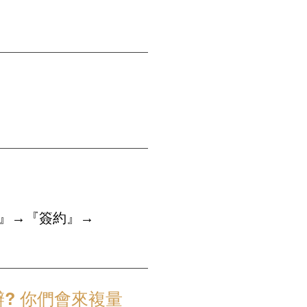
』→『簽約』→
? 你們會來複量