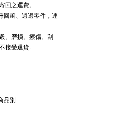
寄回之運費。
冊回函、週邊零件，連
毀、磨損、擦傷、刮
不接受退貨。
商品別