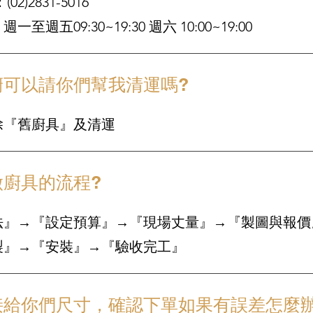
2)2831-5016
至週五09:30~19:30 週六 10:00~19:00
廚可以請你們幫我清運嗎?
除『舊廚具』及清運
做廚具的流程?
法』→『設定預算』→『現場丈量』→『製圖與報價
製』→『安裝』→『驗收完工』
接給你們尺寸，確認下單如果有誤差怎麼辦