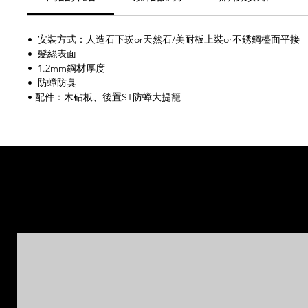
• 安裝方式：人造石下崁or天然石/美耐板上裝or不銹鋼檯面平接
• 髮絲表面
• 1.2mm鋼材厚度
• 防蟑防臭
• 配件：木砧板、後置ST防蟑大提籠
相
相