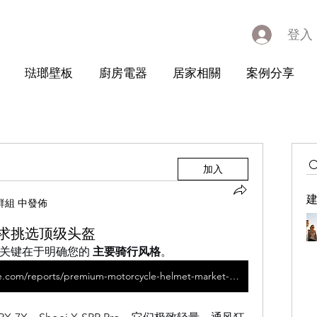
登入
琺瑯壁板
廚房電器
居家相關
案例分享
加入
群組 中發佈
求挑选顶级头盔
关键在于明确您的 
主要骑行风格
。
https://www.marketresearchfuture.com/reports/premium-motorcycle-helmet-market-43594