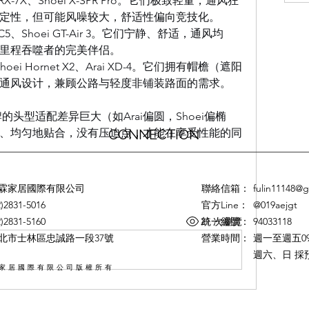
 RX-7X、Shoei X-SPR Pro。它们极致轻量，通风狂
定性，但可能风噪较大，舒适性偏向竞技化。
h C5、Shoei GT-Air 3。它们宁静、舒适，通风均
里程吞噬者的完美伴侣。
hoei Hornet X2、Arai XD-4。它们拥有帽檐（遮阳
通风设计，兼顾公路与轻度非铺装路面的需求。
的头型适配差异巨大（如Arai偏圆，Shoei偏椭
、均匀地贴合，没有压迫点，才能在享受性能的同
CONNECTION
霖家居國際有限公司
聯絡信箱：
fulin11148@
2)2831-5016
官方Line：
@019aejgt
21 次瀏覽
2)2831-5160
統一編號：
94033118
北市士林區忠誠路一段37號
營業時間：
週一至週五09:3
週六、日 採
版權所有
家居國際有限公司