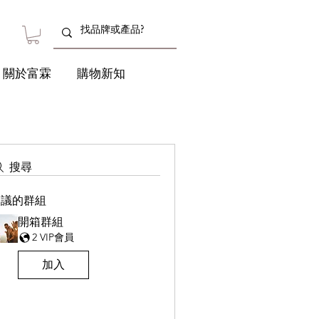
關於富霖
購物新知
搜尋
建議的群組
開箱群組
2 VIP會員
加入