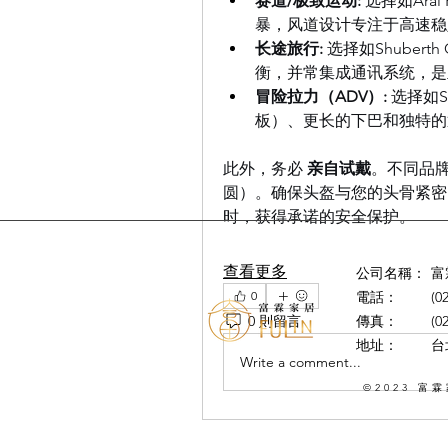
赛道/极致运动:
 选择如Arai
暴，风道设计专注于高速稳
长途旅行:
 选择如Shubert
衡，并常集成通讯系统，是
冒险拉力（ADV）:
 选择如S
板）、更长的下巴和独特的
此外，务必 
亲自试戴
。不同品牌
圆）。确保头盔与您的头骨紧密
时，获得承诺的安全保护。
查看更多
公司名稱：
富
0
電話：
(0
0 則留言
傳真：
(0
地址：
台
Write a comment...
©2023
富霖