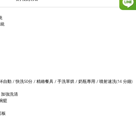
統
系統
杯自動 / 快洗50分 / 精緻餐具 / 手洗單烘 / 奶瓶專用 / 噴射速洗(14 分鐘)
/ 加強洗清
式碗籃
面板