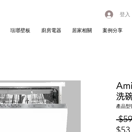
登入
琺瑯壁板
廚房電器
居家相關
案例分享
Am
洗碗
產品型號：
 $59
$53