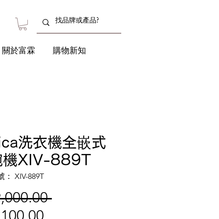
關於富霖
購物新知
ica洗衣機全嵌式
機XIV-889T
 XIV-889T
一
,000.00 
促
般
,100.00