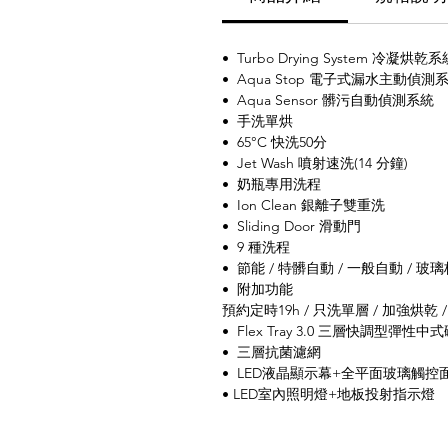
• Turbo Drying System 冷凝烘乾系
• Aqua Stop 電子式漏水主動偵測
• Aqua Sensor 髒污自動偵測系統
• 手洗單烘
• 65°C 快洗50分
• Jet Wash 噴射速洗(14 分鐘)
• 奶瓶專用洗程
• Ion Clean 銀離子雙重洗
• Sliding Door 滑動門
• 9 種洗程
• 節能 / 特髒自動 / 一般自動 / 玻璃
• 附加功能
預約定時19h / 只洗單層 / 加強烘乾 
• Flex Tray 3.0 三層快調型彈性中
• 三層抗菌濾網
• LED液晶顯示幕+全平面玻璃觸控
• LED室內照明燈+地板投射指示燈