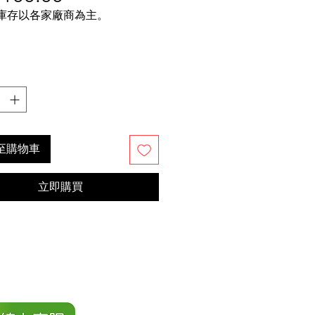
銷
價
庫存以各家廠商為主。
價
格
格
至購物車
立即購買