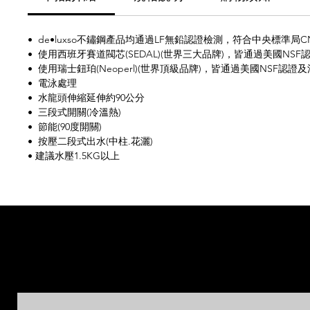
• de•luxso不鏽鋼產品均通過LF無鉛認證檢測，符合中央標準
• 使用西班牙賽道閥芯(SEDAL)(世界三大品牌)，皆通過美國NSF
• 使用瑞士鈕珀(Neoperl)(世界頂級品牌)，皆通過美國NSF認證
• 電泳處理
• 水龍頭伸縮延伸約90公分
• 三段式開關(冷溫熱)
• 節能(90度開關)
• 按壓二段式出水(中柱.花灑)
• 建議水壓1.5KG以上
相
相