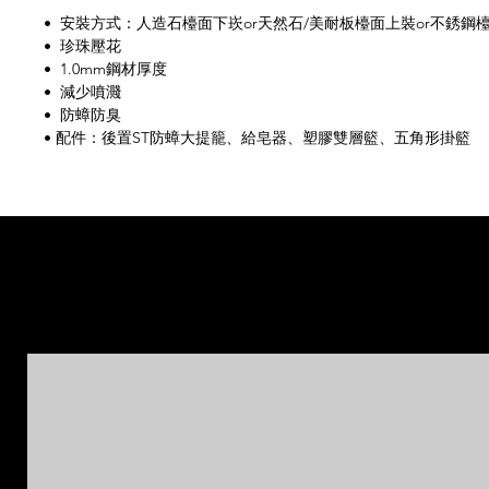
• 安裝方式：人造石檯面下崁or天然石/美耐板檯面上裝or不銹鋼
• 珍珠壓花
• 1.0mm鋼材厚度
• 減少噴濺
• 防蟑防臭
• 配件：後置ST防蟑大提籠、給皂器、塑膠雙層籃、五角形掛籃
相
相