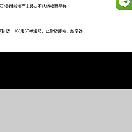
石/美耐板檯面上裝or不銹鋼檯面平接
ST掛籃、106用ST半邊籃、止滑矽膠粒、給皂器
相關產品
相關產品