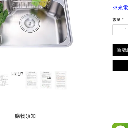
※來電
數量
*
新增
購物須知