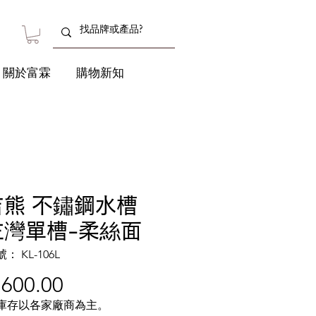
關於富霖
購物新知
吉熊 不鏽鋼水槽
左灣單槽-柔絲面
 KL-106L
價
,600.00
格
庫存以各家廠商為主。