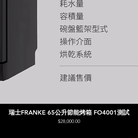
快速瀏覽
瑞士FRANKE 65公升節能烤箱 FO4001測試
價格
$28,000.00