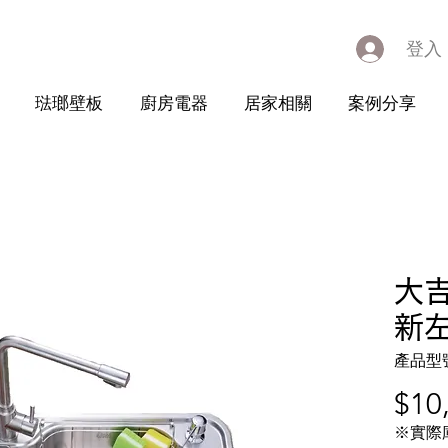
登入
琺瑯壁板
廚房電器
居家相關
案例分享
大
新
產品型號：
$10
※實際