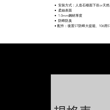
• 安裝方式：人造石檯面下崁or天然
• 柔絲表面
• 1.0mm鋼材厚度
• 防蟑防臭
• 配件：後置ST防蟑大提籠、106用